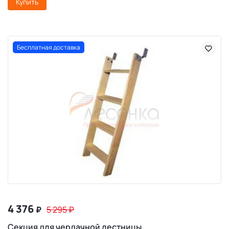
Купить
Бесплатная доставка
4 376
₽
5 295
₽
Секция для чердачной лестницы