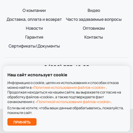
О компании
Видео
Доставка, оплата и возврат
Часто задаваемые вопросы
Новости
Оптовикам
Гарантия
Контакты
Сертификаты/Документы
8 (800) 333-49-25
Звонок бесплатный
Наш сайт использует cookie
пн-пт 8:00-20:00
сб-вс 9:00-20:00
Информацию о cookie, целях их использования и способах отказа
можно найти в
«Политике использования файлов «cookie»
.
Продолжая находиться на нашем сайте, вы выражаете согласие на
обработку файлов «cookie», а также подтверждаете факт
ознакомления с
«Политикой использования файлов «cookie»
.
Если вы не хотите, чтобы ваши данные обрабатывались, пожалуйста,
покиньте сайт.
При использовании материалов сайта ссылка на сайт обязательна.
Подобрать
ПРИНЯТЬ
лестницу
Политика обработки персональных данных
Политика использования файлов «cookie»