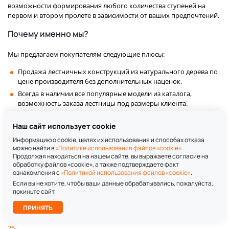
возможности формирования любого количества ступеней на
первом и втором пролете в зависимости от ваших предпочтений.
Почему именно мы?
Мы предлагаем покупателям следующие плюсы:
Продажа лестничных конструкций из натурального дерева по
цене производителя без дополнительных наценок.
Всегда в наличии все популярные модели из каталога,
возможность заказа лестницы под размеры клиента.
Покупка в кредит на выгодных условиях, скидки для
оптовиков, а также дизайнеров и всех, кто профессионально
Наш сайт использует cookie
занимается строительством и отделкой домов.
Информацию о cookie, целях их использования и способах отказа
можно найти в
«Политике использования файлов «cookie»
.
Также предлагаем ознакомиться с металлическими и
Продолжая находиться на нашем сайте, вы выражаете согласие на
деревянными
лестницами для дачи
, предложениями для оптовых
обработку файлов «cookie», а также подтверждаете факт
клиентов, дизайнеров и специалистов в области ремонта частных
ознакомления с
«Политикой использования файлов «cookie»
.
домов.
Если вы не хотите, чтобы ваши данные обрабатывались, пожалуйста,
покиньте сайт.
Для уточнения информации по наличию, стоимости и
Подобрать
ПРИНЯТЬ
конфигурации лестниц для частного дома, оформлению заказа
лестницу
оставляйте заявку на сайте или звоните по телефону
8 (800) 333-49-
25
.