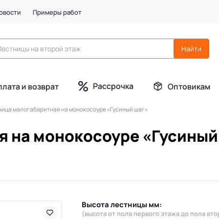
овости
Примеры работ
Рассрочка
плата и возврат
Оптовикам
ница малогабаритная на монокосоуре «Гусиный шаг»
я на монокосоуре «Гусиный
Высота лестницы мм:
(высота от пола первого этажа до пола вто