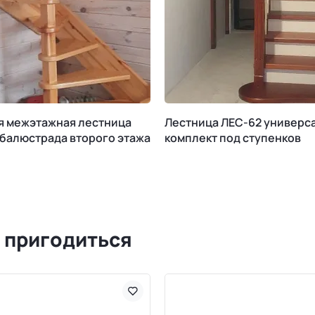
я межэтажная лестница
Лестница ЛЕС-62 универс
 балюстрада второго этажа
комплект под ступенков
 пригодиться