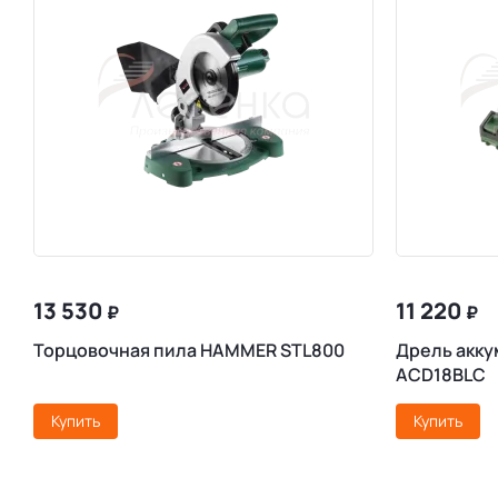
13 530
11 220
₽
₽
Торцовочная пила HAMMER STL800
Дрель акк
ACD18BLC
Купить
Купить