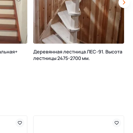
альная+
Деревянная лестница ЛЕС-91. Высота
М
лестницы 2475-2700 мм.
К
В