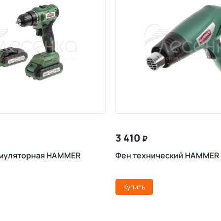
3 410
₽
умуляторная HAMMER
Фен технический HAMMER
Купить