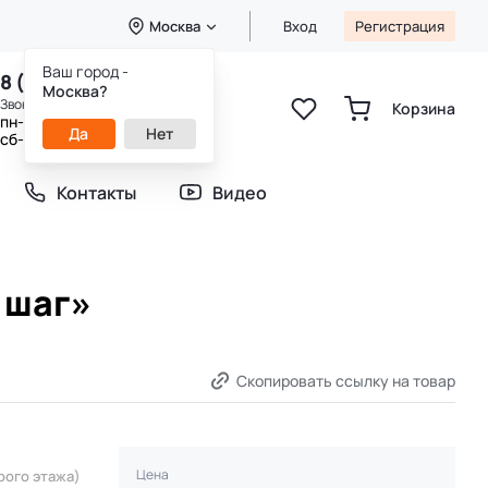
Москва
Вход
Регистрация
Ваш город -
8 (800) 333-49-25
Москва?
Звонок бесплатный
Корзина
пн-пт 8:00-20:00
Да
Нет
сб-вс 9:00-20:00
Контакты
Видео
 шаг»
Скопировать ссылку на товар
Цена
рого этажа)