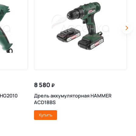
8 580
₽
 HG2010
Дрель аккумуляторная HAMMER
Ф
ACD18BS
Купить