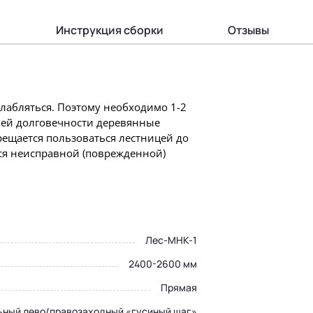
Инструкция сборки
Отзывы
слабляться. Поэтому необходимо 1-2
шей долговечности деревянные
ещается пользоваться лестницей до
ся неисправной (поврежденной)
Лес-МНК-1
2400-2600 мм
Прямая
ьный лево/правозаходный «гусиный шаг»